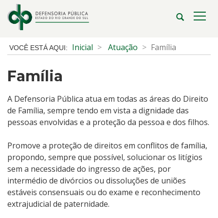
Ir
para
Abrir
Alte
o
a
a
conteúdo
busca
nave
Início
Inicial
Atuação
Família
Ir
do
para
conteúdo
Família
o
menu
Ir
A Defensoria Pública atua em todas as áreas do Direito
para
de Família, sempre tendo em vista a dignidade das
a
pessoas envolvidas e a proteção da pessoa e dos filhos.
busca
Promove a proteção de direitos em conflitos de família,
propondo, sempre que possível, solucionar os litígios
sem a necessidade do ingresso de ações, por
intermédio de divórcios ou dissoluções de uniões
estáveis consensuais ou do exame e reconhecimento
extrajudicial de paternidade.