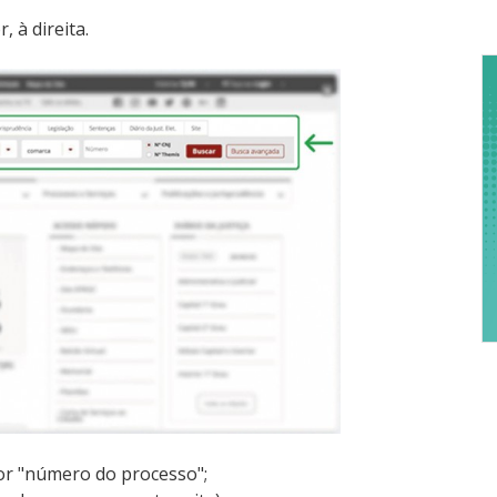
D
 à direita.
re
a
por "número do processo";