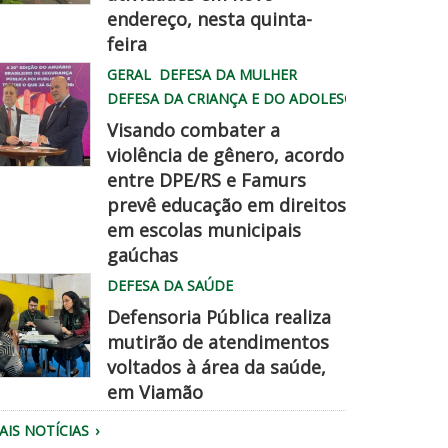
endereço, nesta quinta-
hatsApp
feira
mage
GERAL
DEFESA DA MULHER
026
DEFESA DA CRIANÇA E DO ADOLESCENTE
8
Visando combater a
6
violência de gênero, acordo
entre DPE/RS e Famurs
amurs
prevê educação em direitos
5
pe
em escolas municipais
2
hegadisso
gaúchas
M
DEFESA DA SAÚDE
Defensoria Pública realiza
mutirão de atendimentos
voltados à área da saúde,
em Viamão
quipe
AIS NOTÍCIAS
a