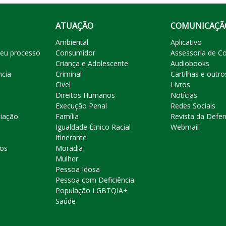
ATUAÇÃO
COMUNICAÇÃ
Ambiental
Aplicativo
eu processo
Consumidor
Assessoria de C
Criança e Adolescente
Audiobooks
ncia
Criminal
Cartilhas e outro
Cível
Livros
Direitos Humanos
Notícias
Execução Penal
Redes Sociais
liação
Família
Revista da Defen
Igualdade Étnico Racial
Webmail
Itinerante
ros
Moradia
Mulher
Pessoa Idosa
Pessoa com Deficiência
População LGBTQIA+
Saúde