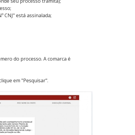
 onde seu processo tramita);
esso;
Nº CNJ" está assinalada;
úmero do processo. A comarca é
lique em "Pesquisar".