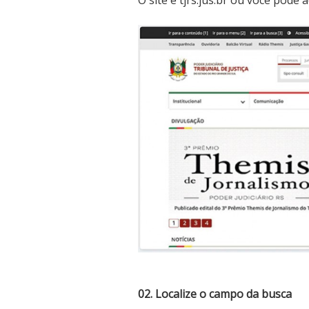
O site é tjrs.jus.br ou você pode 
02. Localize o campo da busca