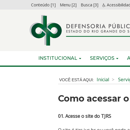
Ir
Conteúdo [1]
Menu [2]
Busca [3]
Acessibilida
para
o
conteúdo
Ir
para
o
menu
Início
INICIAL
INSTITUCIONAL
SERVIÇOS
Ir
do
para
menu
Início
a
do
Inicial
Servi
busca
conteúdo
Como acessar o
01. Acesse o site do TJRS