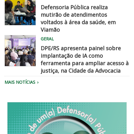
Defensoria Pública realiza
mutirão de atendimentos
voltados à área da saúde, em
Viamão
Equipe
GERAL
da
DPE/RS apresenta painel sobre
Defensoria
implantação de IA como
realiza
ferramenta para ampliar acesso à
atendimento.
justiça, na Cidade da Advocacia
Público
MAIS NOTÍCIAS
reunido
no
evento
Cidade
da
Advocacia