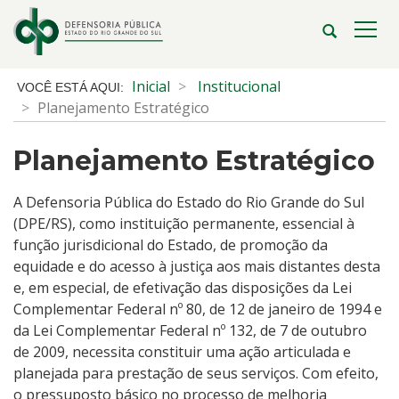
Ir
para
Abrir
Alte
o
a
a
conteúdo
busca
nave
Início
Inicial
Institucional
Ir
do
Planejamento Estratégico
para
conteúdo
o
Planejamento Estratégico
menu
Ir
para
A Defensoria Pública do Estado do Rio Grande do Sul
a
(DPE/RS), como instituição permanente, essencial à
busca
função jurisdicional do Estado, de promoção da
equidade e do acesso à justiça aos mais distantes desta
e, em especial, de efetivação das disposições da Lei
Complementar Federal nº 80, de 12 de janeiro de 1994 e
da Lei Complementar Federal nº 132, de 7 de outubro
de 2009, necessita constituir uma ação articulada e
planejada para prestação de seus serviços. Com efeito,
o pressuposto básico no processo de melhoria