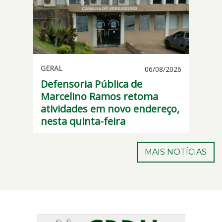
Defensoria
GERAL
06/08/2026
Pública
- 14h51min
Defensoria Pública de
de
Marcelino Ramos retoma
Marcelino
atividades em novo endereço,
Ramos
nesta quinta-feira
retoma
atividades
em
MAIS NOTÍCIAS
novo
endereço,
nesta
quinta-
feira