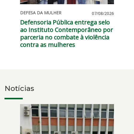
Defensoria
DEFESA DA MULHER
07/08/2026
Pública
- 16h06min
Defensoria Pública entrega selo
entrega
ao Instituto Contemporâneo por
selo
parceria no combate à violência
ao
contra as mulheres
Instituto
Contemporâneo
por
parceria
no
combate
Notícias
à
violência
contra
as
mulheres