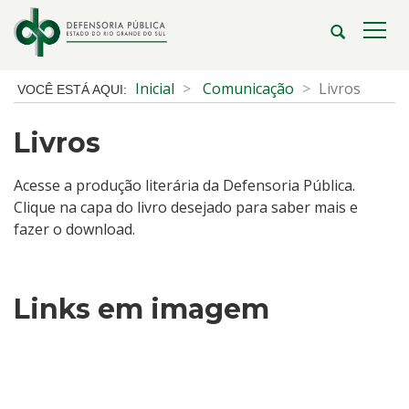
Ir
para
Abrir
Alte
o
a
a
conteúdo
busca
nave
Início
Inicial
Comunicação
Livros
Ir
do
para
conteúdo
Livros
o
menu
Ir
Acesse a produção literária da Defensoria Pública.
para
Clique na capa do livro desejado para saber mais e
a
fazer o download.
busca
Links em imagem