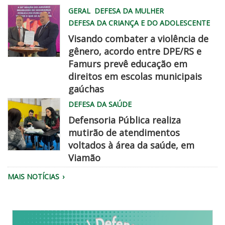
WhatsApp
GERAL
DEFESA DA MULHER
Image
DEFESA DA CRIANÇA E DO ADOLESCENTE
2026
Visando combater a violência de
08
gênero, acordo entre DPE/RS e
06
Famurs prevê educação em
at
famurs
direitos em escolas municipais
2
dpe
gaúchas
45
chegadisso
DEFESA DA SAÚDE
22
PM
Defensoria Pública realiza
mutirão de atendimentos
voltados à área da saúde, em
Viamão
Equipe
MAIS NOTÍCIAS
da
Defensoria
realiza
atendimento.