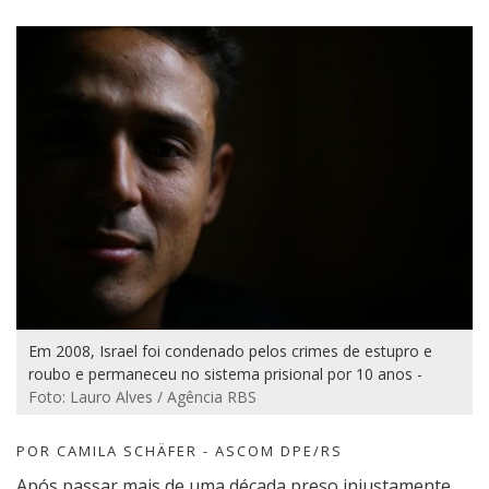
Em 2008, Israel foi condenado pelos crimes de estupro e
roubo e permaneceu no sistema prisional por 10 anos -
Foto: Lauro Alves / Agência RBS
POR CAMILA SCHÄFER - ASCOM DPE/RS
Após passar mais de uma década preso injustamente,