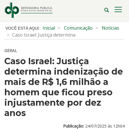
Ir
para
Abrir
Alte
o
a
a
conteúdo
busca
nave
Início
Inicial
Comunicação
Notícias
Ir
do
Caso Israel: Justiça determina
para
conteúdo
o
GERAL
menu
Ir
Caso Israel: Justiça
para
determina indenização de
a
busca
mais de R$ 1,6 milhão a
homem que ficou preso
injustamente por dez
anos
Publicação:
24/07/2025 às 12h04