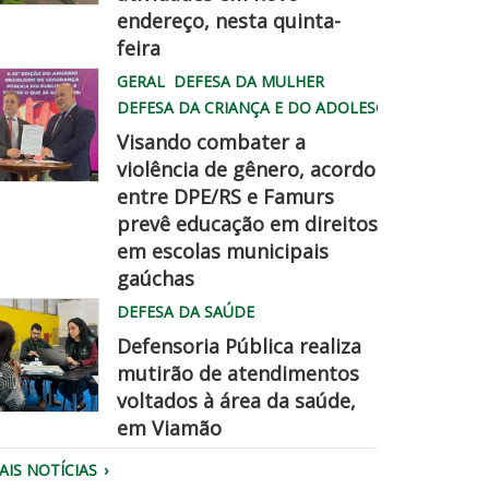
endereço, nesta quinta-
hatsApp
feira
mage
GERAL
DEFESA DA MULHER
026
DEFESA DA CRIANÇA E DO ADOLESCENTE
8
Visando combater a
6
violência de gênero, acordo
entre DPE/RS e Famurs
amurs
prevê educação em direitos
5
pe
em escolas municipais
2
hegadisso
gaúchas
M
DEFESA DA SAÚDE
Defensoria Pública realiza
mutirão de atendimentos
voltados à área da saúde,
em Viamão
quipe
AIS NOTÍCIAS
a