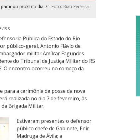
D
partir do próximo dia 7 -
Foto: Rian Ferreira -
re
a
E/RS
fensoria Pública do Estado do Rio
or público-geral, Antonio Flávio de
sembargador militar Amílcar Fagundes
ente do Tribunal de Justiça Militar do RS
3. O encontro ocorreu no começo da
te para a cerimônia de posse da nova
rá realizada no dia 7 de fevereiro, às
da Brigada Militar.
Estiveram presentes o defensor
público chefe de Gabinete, Enir
Madruga de Ávila; a