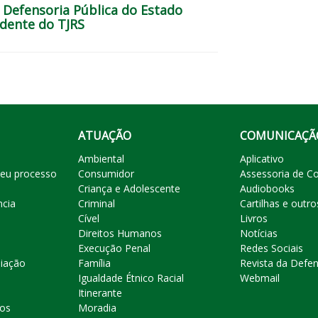
 Defensoria Pública do Estado
idente do TJRS
ATUAÇÃO
COMUNICAÇÃ
Ambiental
Aplicativo
eu processo
Consumidor
Assessoria de C
Criança e Adolescente
Audiobooks
ncia
Criminal
Cartilhas e outro
Cível
Livros
Direitos Humanos
Notícias
Execução Penal
Redes Sociais
liação
Família
Revista da Defen
Igualdade Étnico Racial
Webmail
Itinerante
ros
Moradia