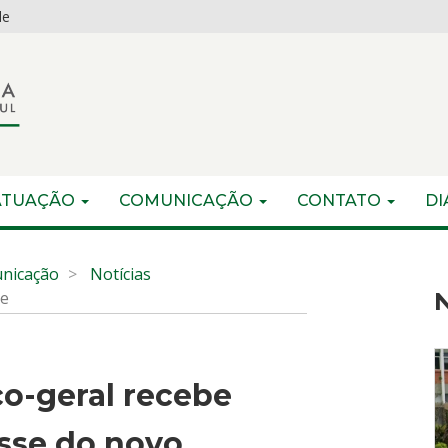
de
ATUAÇÃO
COMUNICAÇÃO
CONTATO
DI
nicação
Notícias
be
N
o-geral recebe
osse do novo