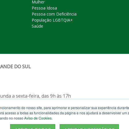
Mulher
Pessoa Idosa
Pessoa com Deficiência
População LGBTQIA+
Saúde
RANDE DO SUL
nda a sexta-feira, das 9h às 17h
uncionamento do nosso site, para aprimorar e personalizar sua experiência duran
feira, das 12h às 19h)
 terá acesso a todas as funcionalidades da página e nos ajudará a desenvolver um
izando no nosso
Aviso de Cookies
.