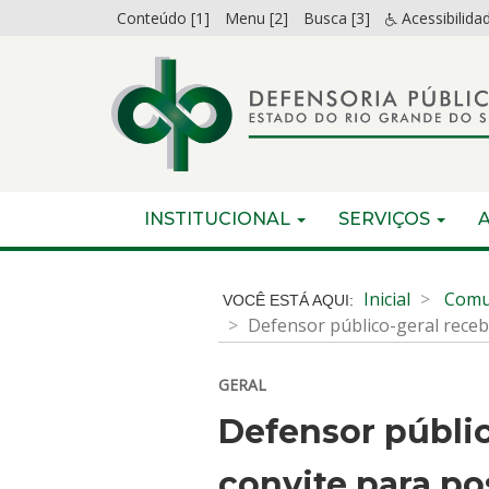
Ir
Conteúdo [1]
Menu [2]
Busca [3]
Acessibilida
para
o
conteúdo
Ir
para
o
menu
Início
INICIAL
INSTITUCIONAL
SERVIÇOS
Ir
do
para
menu
Início
a
do
Inicial
Comu
busca
conteúdo
Defensor público-geral rece
GERAL
Defensor públic
convite para p