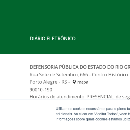
DIÁRIO ELETRÔNICO
DEFENSORIA PÚBLICA DO ESTADO DO RIO G
Rua Sete de Setembro, 666 - Centro Histórico
Porto Alegre - RS -
mapa
90010-190
Horários de atendimento: PRESENCIAL: de segu
Fone:
(51) 3211-2233
Utilizamos cookies necessários para o pleno f
Fone:
Alô Defensoria 129 (de segunda a sexta-
adicionais. Ao clicar em "Aceitar Todos", você
informações sobre quais cookies estamos util