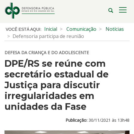
Ir
para
Abrir
Alte
o
a
a
conteúdo
busca
nave
Início
Inicial
Comunicação
Notícias
Ir
do
Defensoria participa de reunião
para
conteúdo
o
DEFESA DA CRIANÇA E DO ADOLESCENTE
menu
Ir
DPE/RS se reúne com
para
secretário estadual de
a
busca
Justiça para discutir
irregularidades em
unidades da Fase
Publicação:
30/11/2021 às 13h48