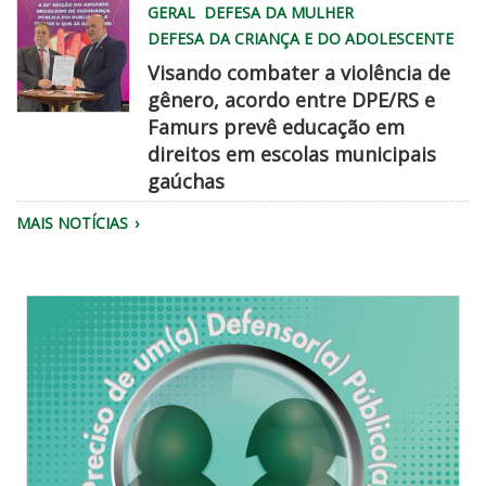
WhatsApp
GERAL
DEFESA DA MULHER
Image
DEFESA DA CRIANÇA E DO ADOLESCENTE
2026
Visando combater a violência de
08
gênero, acordo entre DPE/RS e
06
Famurs prevê educação em
at
famurs
direitos em escolas municipais
2
dpe
gaúchas
45
chegadisso
22
MAIS NOTÍCIAS
PM