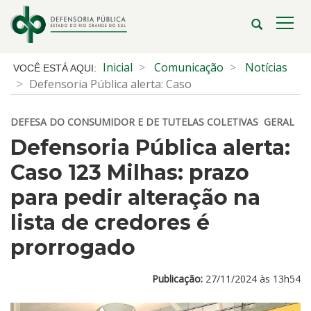
Ir
para
Abrir
Alte
o
a
a
conteúdo
busca
nave
Início
Inicial
Comunicação
Notícias
Ir
do
Defensoria Pública alerta: Caso
para
conteúdo
o
DEFESA DO CONSUMIDOR E DE TUTELAS COLETIVAS
GERAL
menu
Ir
Defensoria Pública alerta:
para
Caso 123 Milhas: prazo
a
busca
para pedir alteração na
lista de credores é
prorrogado
Publicação:
27/11/2024 às 13h54