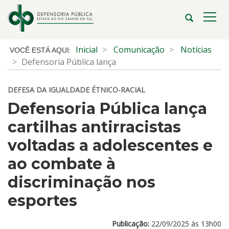
Ir
para
Abrir
Alte
o
a
a
conteúdo
busca
nave
Início
Inicial
Comunicação
Notícias
Ir
do
Defensoria Pública lança
para
conteúdo
o
DEFESA DA IGUALDADE ÉTNICO-RACIAL
menu
Ir
Defensoria Pública lança
para
cartilhas antirracistas
a
busca
voltadas a adolescentes e
ao combate à
discriminação nos
esportes
Publicação:
22/09/2025 às 13h00