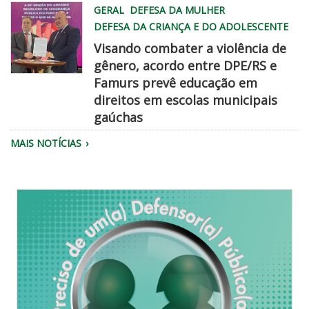
WhatsApp
GERAL
DEFESA DA MULHER
Image
DEFESA DA CRIANÇA E DO ADOLESCENTE
2026
Visando combater a violência de
08
gênero, acordo entre DPE/RS e
06
Famurs prevê educação em
at
famurs
direitos em escolas municipais
2
dpe
gaúchas
45
chegadisso
22
MAIS NOTÍCIAS
PM