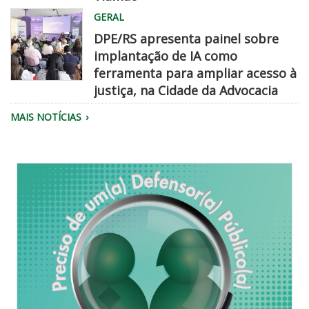
Equipe
GERAL
da
DPE/RS apresenta painel sobre
Defensoria
implantação de IA como
realiza
ferramenta para ampliar acesso à
atendimento.
justiça, na Cidade da Advocacia
Público
MAIS NOTÍCIAS
reunido
no
evento
Cidade
da
Advocacia