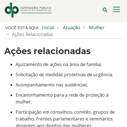
Ir
para
Abrir
Alte
o
a
a
conteúdo
busca
nave
Início
Inicial
Atuação
Mulher
Ir
do
Ações Relacionadas
para
conteúdo
o
Ações relacionadas
menu
Ir
para
Ajuizamento de ações na área de família;
a
Solicitação de medidas protetivas de urgência;
busca
Acompanhamento nas audiências;
Encaminhamento para a rede de proteção à
mulher;
Participação em conselhos, comitês, grupos de
trabalho, frentes parlamentares e seminários
atinentes aos direitos das mulheres.