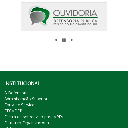
ANTERIOR
PAUSAR
PRÓXIMO
INSTITUCIONAL
A Defensoria
Administração Superior
Carta de Serviços
CECADEP
Escala de sobreaviso para APFs
Estrutura Organizacional