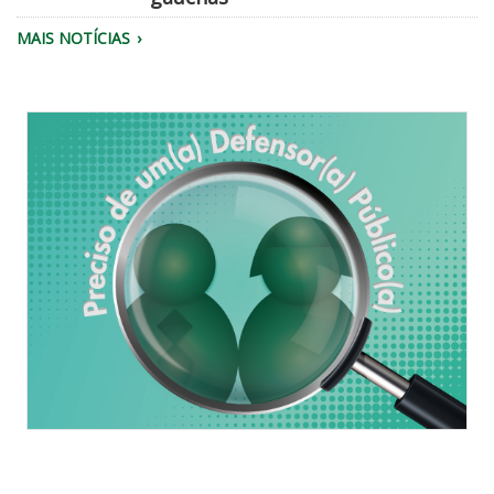
45
chegadisso
22
MAIS NOTÍCIAS
PM