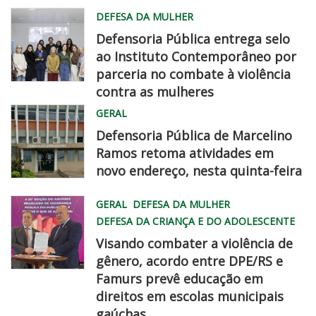
DEFESA DA MULHER
Defensoria Pública entrega selo
ao Instituto Contemporâneo por
parceria no combate à violência
contra as mulheres
MG
GERAL
0732
Defensoria Pública de Marcelino
Ramos retoma atividades em
novo endereço, nesta quinta-feira
WhatsApp
GERAL
DEFESA DA MULHER
Image
DEFESA DA CRIANÇA E DO ADOLESCENTE
2026
Visando combater a violência de
08
gênero, acordo entre DPE/RS e
06
Famurs prevê educação em
at
famurs
direitos em escolas municipais
2
dpe
gaúchas