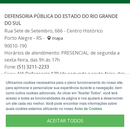
DEFENSORIA PÚBLICA DO ESTADO DO RIO GRANDE
DO SUL
Rua Sete de Setembro, 666 - Centro Histórico
Porto Alegre - RS -
mapa
90010-190
Horários de atendimento: PRESENCIAL: de segunda a
sexta-feira, das 9h às 17h
Fone:
(51) 3211-2233
Fone:
Alô Defensoria 129 (de segunda a sexta-feira, das
12h às 19h)
Utilizamos cookies necessários para o pleno funcionamento do nosso site,
para aprimorar e personalizar sua experiência durante a navegação, bem
como outros cookies adicionais. Ao clicar em "Aceitar Todos", você terá
acesso a todas as funcionalidades da página e nos ajudará a desenvolver
um site cada vez melhor. Você pode encontrar mais informações sobre
quais cookies estamos utilizando no nosso
Aviso de Cookies
.
ACEITAR TODOS