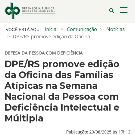
Ir
para
Abrir
Alte
o
a
a
conteúdo
busca
nave
Início
Inicial
Comunicação
Notícias
Ir
do
DPE/RS promove edição da Oficina
para
conteúdo
o
DEFESA DA PESSOA COM DEFICIÊNCIA
menu
Ir
DPE/RS promove edição
para
da Oficina das Famílias
a
busca
Atípicas na Semana
Nacional da Pessoa com
Deficiência Intelectual e
Múltipla
Publicação:
20/08/2025 às 17h13