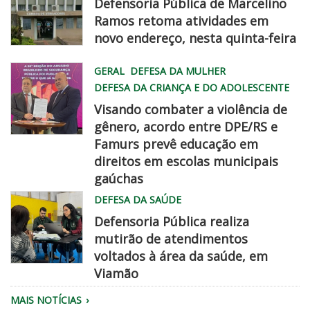
Defensoria Pública de Marcelino
Ramos retoma atividades em
novo endereço, nesta quinta-feira
WhatsApp
GERAL
DEFESA DA MULHER
Image
DEFESA DA CRIANÇA E DO ADOLESCENTE
2026
Visando combater a violência de
08
gênero, acordo entre DPE/RS e
06
Famurs prevê educação em
at
famurs
direitos em escolas municipais
2
dpe
gaúchas
45
chegadisso
DEFESA DA SAÚDE
22
PM
Defensoria Pública realiza
mutirão de atendimentos
voltados à área da saúde, em
Viamão
Equipe
MAIS NOTÍCIAS
da