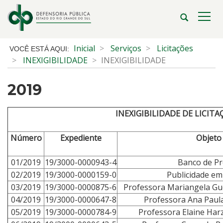
Ir
para
Abrir
Alte
o
a
a
conteúdo
busca
nave
Início
Inicial
Serviços
Licitações
Ir
do
INEXIGIBILIDADE
INEXIGIBILIDADE
para
conteúdo
o
2019
menu
Ir
para
INEXIGIBILIDADE DE LICITA
a
busca
Número
Expediente
Objeto
01/2019
19/3000-0000943-4
Banco de Pr
02/2019
19/3000-0000159-0
Publicidade em
03/2019
19/3000-0000875-6
Professora Mariangela Gu
04/2019
19/3000-0000647-8
Professora Ana Paul
05/2019
19/3000-0000784-9
Professora Elaine Ha