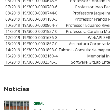
06/2019
19/3000-0000643-5
Professor Conrado Pa
07/2019
19/3000-0000780-6
Professor Joao P
08/2019
19/3000-0000744-0
Professora Jaqueline
09/2019
19/3000-0001180-3
Professor Francis 
10/2019
19/3000-0000804-7
Professor Eduardo River
11/2019
19/3000-0001537-0
Professora Carolina Mo
12/2019
19/3000-0001636-8
WebAPI SE
13/2019
19/3000-0001867-0
Assinatura Corporativ
14/2019
19/3000-0001893-0
Falconi - Consultoria mape
15/2019
19/3000-0002160-4
Memorial In
16/2019
19/3000-0002345-3
Software GitLab Ente
Notícias
GERAL