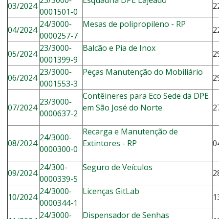
23/3000-
Esquadria DPE Lajeado
03/2024
2
0001501-0
24/3000-
M
esas de polipropileno - RP
04/2024
2
0000257-7
23/3000-
Balcão e Pia de Inox
05/2024
2
0001399-9
23/3000-
Peças Manutenção do Mobiliário
06/2024
2
0001553-3
Contêineres para
Eco Sede da DPE
23/3000-
07/2024
em São José do Norte
2
0000637-2
Recarga e Manutenção de
24/3000-
08/2024
Extintores - RP
0
0000300-0
24/300-
Seguro de Veículos
09/2024
2
0000339-5
24/3000-
Licenças GitLab
10/2024
1
0000344-1
24/3000-
Dispensador de Senhas