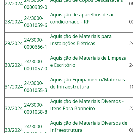
24/3000-
Aquisição de Copos Descartáveis
27/2024
0
0000989-0
Aquisição de aparelhos de ar
24/3000-
28/2024
condicionado - RP
0
0001059-6
Aquisição de Materiais para
24/3000-
29/2024
Instalações Elétricas
2
0000666-1
Aquisição de Materiais de Limpeza
24/3000-
30/2024
e Escritório
2
0001057-0
Aquisição Equipamento/Materiais
24/3000-
31/2024
de Infraestrutura
1
0001055-3
Aquisição de Materiais Diversos -
24/3000-
32/2024
Itens Para Banheiro
2
0001058-8
Aquisição de Materiais Diversos de
24/3000-
33/2024
Infraestrutura
0