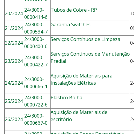
24/3000-
Tubos de Cobre - RP
20/2024
1
0000414-6
24/3000-
Garantia Switches
21/2024
0
0000534-7
24/3000-
Serviços Contínuos de Limpeza
22/2024
0
0000400-6
Serviços Contínuos de Manutenção
24/3000-
23/2024
Predial
0
0000422-7
Aquisição de Materiais para
24/3000-
24/2024
Instalações Elétricas
2
0000666-1
24/3000-
Plástico Bolha
25/2024
2
0000722-6
Aquisição de Materiais de
24/3000-
26/2024
escritório
2
0000667-0