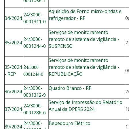
0001056-1
Aquisição de Forno micro-ondas e
24/3000-
34/2024
refrigerador - RP
0
0001311-0
Serviços de monitoramento
24/3000-
remoto de sistema de vigilância -
35/2024
2
0001244-0
SUSPENSO
Serviços de monitoramento
35/2024
2
remoto de sistema de vigilância -
4/3000-
0
- REP
REPUBLICAÇÃO
0001244-0
24/3000-
Quadro Branco - RP
36/2024
2
0001312-9
Serviço de Impressão do Relatório
24/3000-
37/2024
Anual da DPERS 2024.
1
0001286-6
24/3000-
Bebedouro Elétrico
39/2024
1