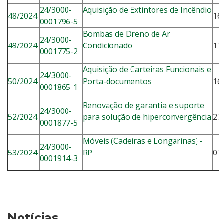
24/3000-
Aquisição de Extintores de Incêndio
48/2024
1
0001796-5
Bombas de Dreno de Ar
24/3000-
49/2024
Condicionado
1
0001775-2
Aquisição de Carteiras Funcionais e
24/3000-
50/2024
Porta-documentos
1
0001865-1
Renovação de garantia e suporte
24/3000-
52/2024
para solução de hiperconvergência
2
0001877-5
Móveis (Cadeiras e Longarinas) -
24/3000-
53/2024
RP
0
0001914-3
Notícias