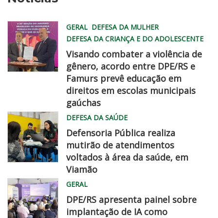
GERAL
DEFESA DA MULHER
DEFESA DA CRIANÇA E DO ADOLESCENTE
Visando combater a violência de
gênero, acordo entre DPE/RS e
Famurs prevê educação em
famurs
direitos em escolas municipais
dpe
gaúchas
chegadisso
DEFESA DA SAÚDE
Defensoria Pública realiza
mutirão de atendimentos
voltados à área da saúde, em
Viamão
Equipe
GERAL
da
DPE/RS apresenta painel sobre
Defensoria
implantação de IA como
realiza