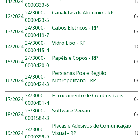
11/2024
1
0000333-6
24/3000-
Canaletas de Alumínio - RP
12/2024
0
0000423-5
24/3000-
Cabos Elétricos - RP
13/2024
0
0000419-7
24/3000-
Vidro Liso - RP
14/2024
1
0000415-4
24/3000-
Papéis e Copos - RP
15/2024
0
0000420-0
Persianas Poa e Região
24/3000-
16/2024
Metropolitana - RP
0
0000424-3
24/3000-
Fornecimento de Combustíveis
17/2024
0
0000401-4
23/3000-
Software Veeam
18/2024
0
0001584-3
Placas e Adesivos de Comunicação
24/3000-
19/2024
Visual - RP
1
0000399-9