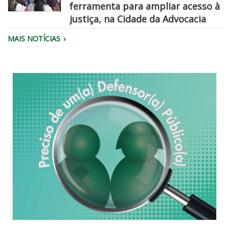
ferramenta para ampliar acesso à
atendimento.
justiça, na Cidade da Advocacia
Público
MAIS NOTÍCIAS
reunido
no
evento
Cidade
da
Advocacia