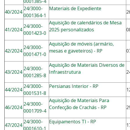
0001385-4
24/3000-
Materiais de Expediente
40/2024
2
0001364-1
Aquisição de calendários de Mesa
24/3000-
41/2024
2025 personalizados
0
0001423-0
A
quisição de móveis (armário,
24/3000-
42/2024
mesas e gaveteiros) - RP
0
0001471-0
Aquisição de Materiais Diversos de
24/3000-
43/2024
Infraestrutura
2
0001285-8
24/3000-
Persianas Interior - RP
44/2024
1
0001531-8
Aquisição de Materiais Para
24/3000-
46/2024
Confecção de Crachás - RP
2
0001709-4
24/3000-
Equipamentos TI - RP
47/2024
1
0001610-1