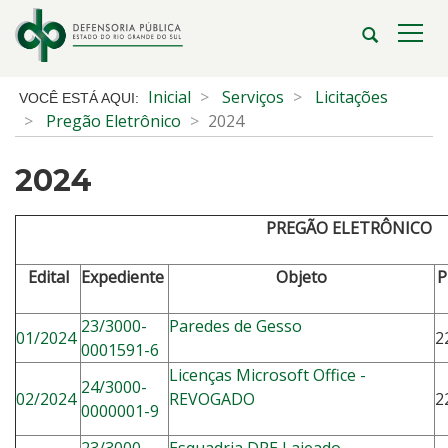
Ir
para
Abrir
Alte
o
a
a
conteúdo
busca
nave
Início
Inicial
Serviços
Licitações
Ir
do
Pregão Eletrônico
2024
para
conteúdo
o
2024
menu
Ir
para
PREGÃO ELETRÔNICO
a
busca
Edital
Expediente
Objeto
P
23/3000-
Paredes de Gesso
01/2024
2
0001591-6
L
icenças Microsoft Office -
24/3000-
02/2024
REVOGADO
2
0000001-9