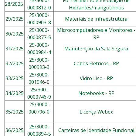
25/3000-
Fornecimento e Instalação de
28/2025
0000812-0
Hidrantes/mangotinhos
25/3000-
29/2025
Materiais de Infraestrutura
0000903-8
25/3000-
Microcomputadores e Monitores -
30/2025
0000877-5
RP
25-3000-
31/2025
Manutenção da Sala Segura
0000984-4
25/3000-
32/2025
Cabos Elétricos - RP
000993-3
25/3000-
33/2025
Vidro Liso - RP
00104
6-0
25/300-
34/2025
Notebooks - RP
0000746-9
25/3000-
35/2025
000706-0
Licença Webex
25/3000-
36/2025
Carteiras de Identidade Funcional
0000894-5