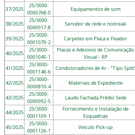
25/3000-
37/2025
Equipamentos de som
0000768-0
25/3000-
38/2025
Servidor de rede e nobreak
0000917-8
25/3000-
39/2025
Carpetes em Placa e Fixador
0001070-2
25/3000-
Placas e Adesivos de Comunicação
40/2025
0001045-1
Visual - RP
25/3000-
41/2025
Condicionadores de Ar - "Tipo Split
0001146-6
25/3000-
42/2025
Materiais de Expediente
0000810-4
25/3000-
43/2025
Laudo Fachada Prédio Sede
0000992-5
25/3000-
Fornecimento e Instalação de
44/2025
0001109-1
Esquadrias
25/3000-
45/2025
Veículo Pick-up
0001126-1