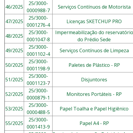
25/3000-
46/2025
Serviços Contínuos de Motorista
0000988-7
25/3000-
47/2025
Licenças SKETCHUP PRO
0001276-4
25/3000-
Impermeabilização do reservatóri
48/2025
0001047-8
do Prédio Sede
25/3000-
49/2025
Serviços Contínuos de Limpeza
0001102-4
25/3000-
50/2025
P
aletes de Plástico - RP
0001198-9
25/3000-
51/2025
Disjuntores
0001123-
7
25/3000-
52/2025
Monitores Portáteis - RP
0000879-1
25/3000-
53/2025
Papel Toalha e Papel Higiênico
0000488-5
25/3000-
55/2025
Papel A4 - RP
0001413-9