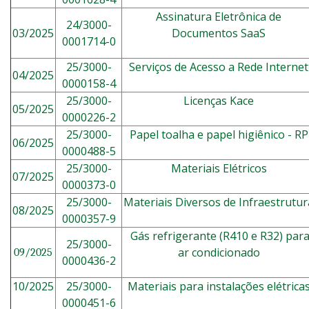
Assinatura Eletrônica de
24/3000-
03/2025
Documentos SaaS
0001714-0
25/3000-
Serviços de Acesso a Rede Internet
04/2025
0000158-4
25/3000-
Licenças Kace
05/2025
0000226-2
25/3000-
Papel toalha e papel higiênico - RP
06/2025
0000488-5
25/3000-
Materiais Elétricos
07/2025
0000373-0
25/3000-
Materiais Diversos de Infraestrutur
08/2025
0000357-9
G
ás refrigerante (R410 e R32) par
25/3000-
ar condicionado
09/2025
0000436-2
10/2025
25/3000-
Materiais para instalações elétrica
0000451-6