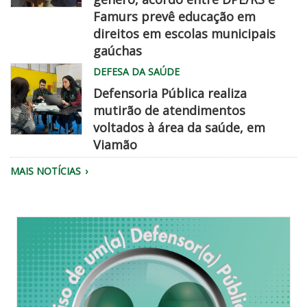
06
Famurs prevê educação em
at
famurs
direitos em escolas municipais
2
dpe
gaúchas
45
chegadisso
DEFESA DA SAÚDE
22
PM
Defensoria Pública realiza
mutirão de atendimentos
voltados à área da saúde, em
Viamão
Equipe
MAIS NOTÍCIAS
da
Defensoria
realiza
atendimento.