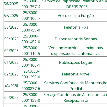
25/3000-
Serviço de Impressão Relatório Anu
56/2025
0001357-4
- DPERS 2025
25/3000-
57/2025
Veículo Tipo Furgão
0001106-7
25/3000-
58/2025
Telefonia Fixa
0000759-0
25/3000-
59/2025
Dispensador de Senhas
0001452-0
25/3000-
Vending Machines – máquinas
60/2025
0001110-5
dispensadoras automáticas
25/3000-
61/2025
Publicações Legais
0001160-1
25/3000-
62/2025
Telefonia Móvel
0001290-0
25/3000-
Serviços Contínuos de Manutençã
63/2025
0000837-6
Predial
25/3000-
Serviço Contínuos de Ascensorista 
64/2025
0001158-0
Recepcionista
25/3000-