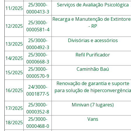
25/3000-
Serviços de Avaliação Psicológica
11/2025
0000413-3
Recarga e Manutenção de Extintore
25/3000-
12/2025
- RP
0000581-4
25/3000-
Divisórias e acessórios
13/2025
0000492-3
25/3000-
Refil Purificador
14/2025
0000668-3
25/3000-
Caminhão Baú
15/2025
0000570-9
Renovação de garantia e suporte
24/3000-
16/2025
para solução de hiperconvergênci
0001877-5
25/3000-
Minivan (7 lugares)
17/2025
0000352-8
25/3000-
Vans
18/2025
0000468-0