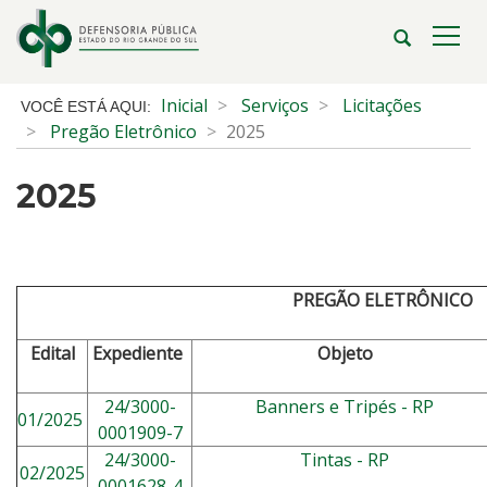
Ir
para
Abrir
Alte
o
a
a
conteúdo
busca
nave
Início
Inicial
Serviços
Licitações
Ir
do
Pregão Eletrônico
2025
para
conteúdo
o
2025
menu
Ir
para
a
busca
PREGÃO ELETRÔNICO
Edital
Expediente
Objeto
24/3000-
Banners e Tripés - RP
01/2025
0001909-7
24/3000-
Tintas - RP
02/2025
0001628-4