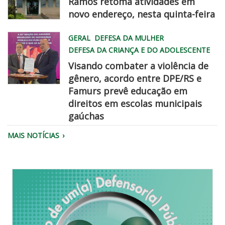
Ramos retoma atividades em
novo endereço, nesta quinta-feira
WhatsApp
GERAL
DEFESA DA MULHER
Image
DEFESA DA CRIANÇA E DO ADOLESCENTE
2026
Visando combater a violência de
08
gênero, acordo entre DPE/RS e
06
Famurs prevê educação em
at
famurs
direitos em escolas municipais
2
dpe
gaúchas
45
chegadisso
22
MAIS NOTÍCIAS
PM