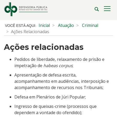
Ir
para
Abrir
Alte
o
a
a
conteúdo
busca
nave
Início
Inicial
Atuação
Criminal
Ir
do
Ações Relacionadas
para
conteúdo
o
Ações relacionadas
menu
Ir
para
Pedidos de liberdade, relaxamento de prisão e
a
impetração de
habeas corpus
;
busca
Apresentação de defesa escrita,
acompanhamento em audiências, interposição e
acompanhamento de recursos nos Tribunais;
Defesa em Plenários de Júri Popular;
Ingresso de queixas-crime (processos que
dependem a vontade do ofendido);