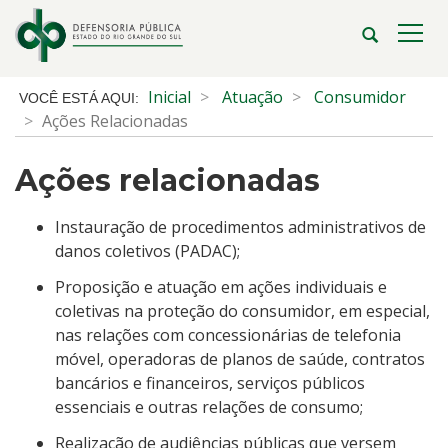
Ir
para
Abrir
Alte
o
a
a
conteúdo
busca
nave
Início
Inicial
Atuação
Consumidor
Ir
do
Ações Relacionadas
para
conteúdo
o
Ações relacionadas
menu
Ir
para
Instauração de procedimentos administrativos de
a
danos coletivos (PADAC);
busca
Proposição e atuação em ações individuais e
coletivas na proteção do consumidor, em especial,
nas relações com concessionárias de telefonia
móvel, operadoras de planos de saúde, contratos
bancários e financeiros, serviços públicos
essenciais e outras relações de consumo;
Realização de audiências públicas que versem