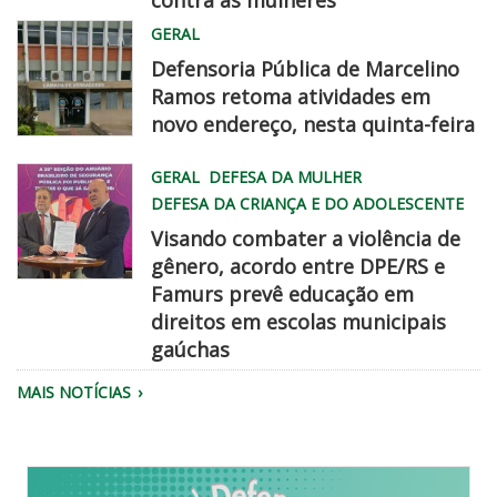
contra as mulheres
MG
GERAL
0732
Defensoria Pública de Marcelino
Ramos retoma atividades em
novo endereço, nesta quinta-feira
WhatsApp
GERAL
DEFESA DA MULHER
Image
DEFESA DA CRIANÇA E DO ADOLESCENTE
2026
Visando combater a violência de
08
gênero, acordo entre DPE/RS e
06
Famurs prevê educação em
at
famurs
direitos em escolas municipais
2
dpe
gaúchas
45
chegadisso
22
MAIS NOTÍCIAS
PM