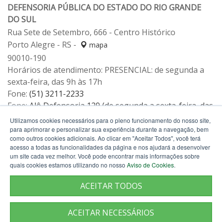
DEFENSORIA PÚBLICA DO ESTADO DO RIO GRANDE
DO SUL
Rua Sete de Setembro, 666 - Centro Histórico
Porto Alegre - RS -
mapa
90010-190
Horários de atendimento: PRESENCIAL: de segunda a
sexta-feira, das 9h às 17h
Fone:
(51) 3211-2233
Fone:
Alô Defensoria 129 (de segunda a sexta-feira, das
12h às 19h)
Utilizamos cookies necessários para o pleno funcionamento do nosso site,
para aprimorar e personalizar sua experiência durante a navegação, bem
como outros cookies adicionais. Ao clicar em "Aceitar Todos", você terá
acesso a todas as funcionalidades da página e nos ajudará a desenvolver
um site cada vez melhor. Você pode encontrar mais informações sobre
quais cookies estamos utilizando no nosso
Aviso de Cookies
.
ACEITAR TODOS
ACEITAR NECESSÁRIOS