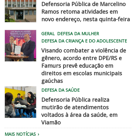
Defensoria Pública de Marcelino
Ramos retoma atividades em
novo endereço, nesta quinta-feira
WhatsApp
GERAL
DEFESA DA MULHER
Image
DEFESA DA CRIANÇA E DO ADOLESCENTE
2026
Visando combater a violência de
08
gênero, acordo entre DPE/RS e
06
Famurs prevê educação em
at
famurs
direitos em escolas municipais
2
dpe
gaúchas
45
chegadisso
DEFESA DA SAÚDE
22
PM
Defensoria Pública realiza
mutirão de atendimentos
voltados à área da saúde, em
Viamão
Equipe
MAIS NOTÍCIAS