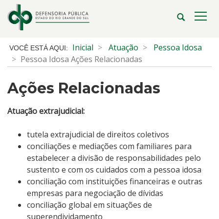
Ir
para
Abrir
Alte
o
a
a
conteúdo
busca
nave
Início
Inicial
Atuação
Pessoa Idosa
Ir
do
Pessoa Idosa Ações Relacionadas
para
conteúdo
o
Ações Relacionadas
menu
Ir
para
Atuação extrajudicial:
a
busca
tutela extrajudicial de direitos coletivos
conciliações e mediações com familiares para
estabelecer a divisão de responsabilidades pelo
sustento e com os cuidados com a pessoa idosa
conciliação com instituições financeiras e outras
empresas para negociação de dívidas
conciliação global em situações de
superendividamento