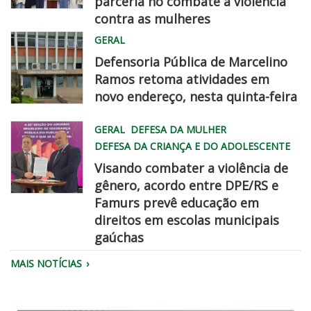
parceria no combate à violência
contra as mulheres
MG
GERAL
0732
Defensoria Pública de Marcelino
Ramos retoma atividades em
novo endereço, nesta quinta-feira
WhatsApp
GERAL
DEFESA DA MULHER
Image
DEFESA DA CRIANÇA E DO ADOLESCENTE
2026
Visando combater a violência de
08
gênero, acordo entre DPE/RS e
06
Famurs prevê educação em
at
famurs
direitos em escolas municipais
2
dpe
gaúchas
45
chegadisso
22
MAIS NOTÍCIAS
PM