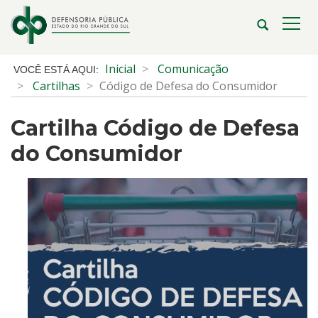
Ir
para
Abrir
Alte
o
a
a
conteúdo
busca
nave
Início
Inicial
Comunicação
Ir
do
Cartilhas
Código de Defesa do Consumidor
para
conteúdo
o
Cartilha Código de Defesa
menu
Ir
do Consumidor
para
a
busca