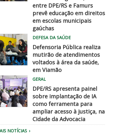
entre DPE/RS e Famurs
amurs
prevê educação em direitos
pe
em escolas municipais
hegadisso
gaúchas
DEFESA DA SAÚDE
Defensoria Pública realiza
mutirão de atendimentos
voltados à área da saúde,
em Viamão
quipe
GERAL
a
DPE/RS apresenta painel
efensoria
sobre implantação de IA
aliza
como ferramenta para
tendimento.
ampliar acesso à justiça, na
úblico
Cidade da Advocacia
eunido
AIS NOTÍCIAS
o