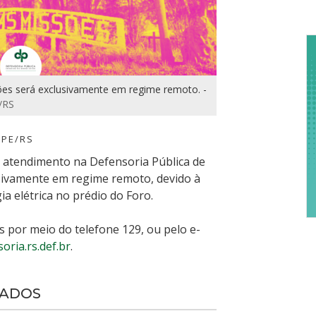
e
C
d
A
s será exclusivamente em regime remoto. -
/RS
DPE/RS
o atendimento na Defensoria Pública de
sivamente em regime remoto, devido à
 elétrica no prédio do Foro.
 por meio do telefone 129, ou pelo e-
ria.rs.def.br
.
NADOS