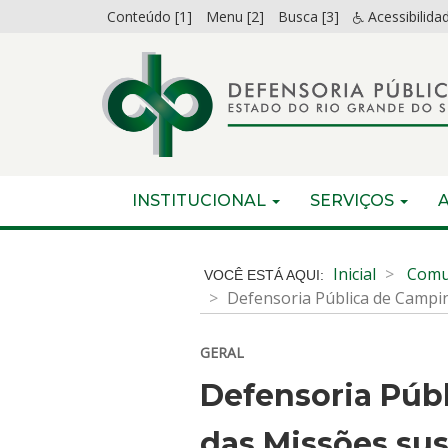
Ir
Conteúdo [1]
Menu [2]
Busca [3]
Acessibilida
para
o
conteúdo
Ir
para
o
menu
Início
INICIAL
INSTITUCIONAL
SERVIÇOS
Ir
do
para
menu
Início
a
do
Inicial
Comu
busca
conteúdo
Defensoria Pública de Campi
GERAL
Defensoria Púb
das Missões su