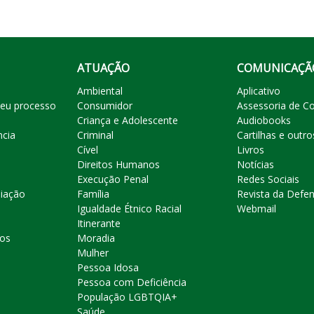
ATUAÇÃO
COMUNICAÇÃ
Ambiental
Aplicativo
eu processo
Consumidor
Assessoria de C
Criança e Adolescente
Audiobooks
ncia
Criminal
Cartilhas e outro
Cível
Livros
Direitos Humanos
Notícias
Execução Penal
Redes Sociais
liação
Família
Revista da Defen
Igualdade Étnico Racial
Webmail
Itinerante
ros
Moradia
Mulher
Pessoa Idosa
Pessoa com Deficiência
População LGBTQIA+
Saúde