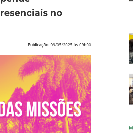
resenciais no
f
d
c
Publicação:
09/05/2025 às 09h00
E
d
D
re
a
P
r
M
n