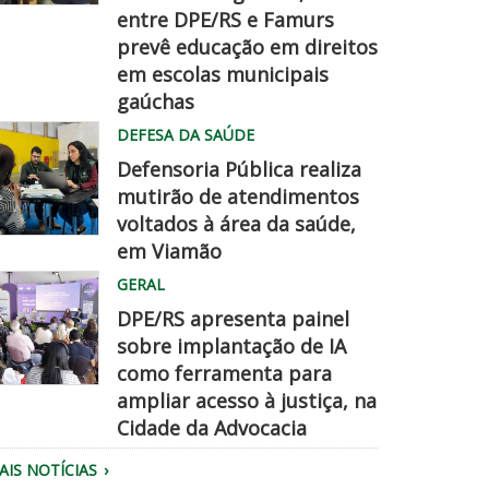
entre DPE/RS e Famurs
amurs
prevê educação em direitos
pe
em escolas municipais
hegadisso
gaúchas
DEFESA DA SAÚDE
Defensoria Pública realiza
mutirão de atendimentos
voltados à área da saúde,
em Viamão
quipe
GERAL
a
DPE/RS apresenta painel
efensoria
sobre implantação de IA
aliza
como ferramenta para
tendimento.
ampliar acesso à justiça, na
úblico
Cidade da Advocacia
eunido
AIS NOTÍCIAS
o