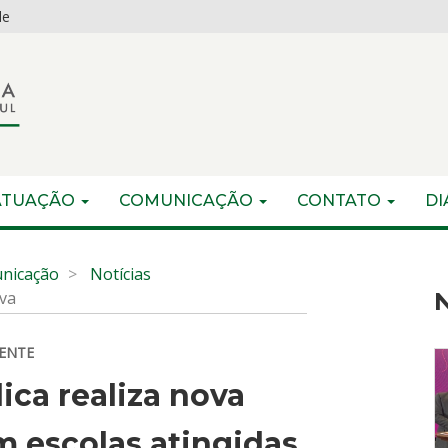
de
ATUAÇÃO
COMUNICAÇÃO
CONTATO
DI
nicação
Notícias
ova
N
CENTE
ica realiza nova
em escolas atingidas