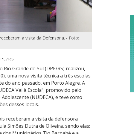
e
C
d
A
receberam a visita da Defensoria. -
Foto:
DPE/RS
o Rio Grande do Sul (DPE/RS) realizou,
), uma nova visita técnica a três escolas
te do ano passado, em Porto Alegre. A
“NUDECA Vai à Escola”, promovido pelo
o Adolescente (NUDECA), e teve como
ções desses locais.
ais receberam a visita da defensora
ula Simões Dutra de Oliveira, sendo elas:
a dos Municipários Tio Barnabé e a