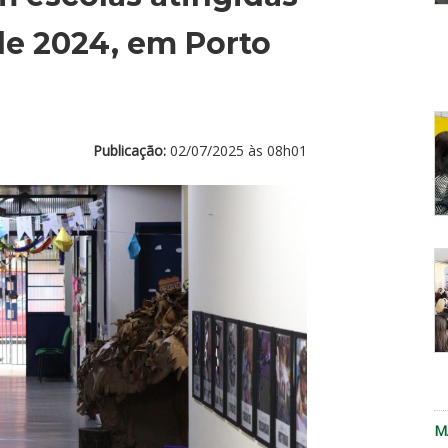
de 2024, em Porto
f
d
c
Publicação:
02/07/2025 às 08h01
E
d
D
re
a
P
r
M
n