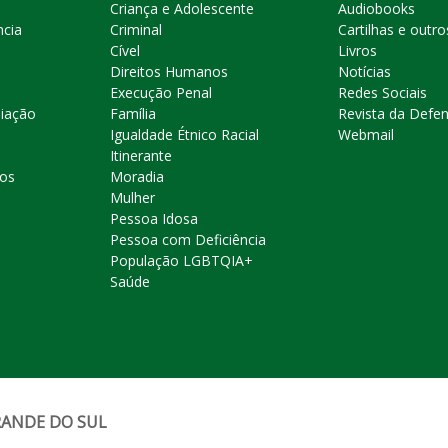
Criança e Adolescente
Audiobooks
ncia
Criminal
Cartilhas e outro
Cível
Livros
Direitos Humanos
Notícias
Execução Penal
Redes Sociais
liação
Família
Revista da Defen
Igualdade Étnico Racial
Webmail
Itinerante
ros
Moradia
Mulher
Pessoa Idosa
Pessoa com Deficiência
População LGBTQIA+
Saúde
RANDE DO SUL