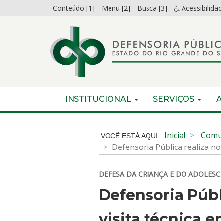
Ir
Conteúdo [1]
Menu [2]
Busca [3]
Acessibilida
para
o
conteúdo
Ir
para
o
menu
Início
INICIAL
INSTITUCIONAL
SERVIÇOS
Ir
do
para
menu
Início
a
do
Inicial
Comu
busca
conteúdo
Defensoria Pública realiza n
DEFESA DA CRIANÇA E DO ADOLES
Defensoria Públ
visita técnica 