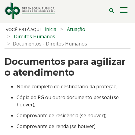
Ir
para
Abrir
Alte
o
a
a
conteúdo
busca
nave
Início
Inicial
Atuação
Ir
do
Direitos Humanos
para
conteúdo
Documentos - Direitos Humanos
o
menu
Documentos para agilizar
Ir
para
o atendimento
a
busca
Nome completo do destinatário da proteção;
Cópia do RG ou outro documento pessoal (se
houver);
Comprovante de residência (se houver);
Comprovante de renda (se houver).