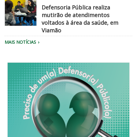
PM
Defensoria Pública realiza
mutirão de atendimentos
voltados à área da saúde, em
Viamão
Equipe
MAIS NOTÍCIAS
da
Defensoria
realiza
atendimento.