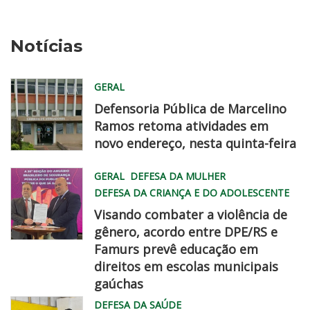
Notícias
GERAL
Defensoria Pública de Marcelino
Ramos retoma atividades em
novo endereço, nesta quinta-feira
WhatsApp
GERAL
DEFESA DA MULHER
Image
DEFESA DA CRIANÇA E DO ADOLESCENTE
2026
Visando combater a violência de
08
gênero, acordo entre DPE/RS e
06
Famurs prevê educação em
at
famurs
direitos em escolas municipais
2
dpe
gaúchas
45
chegadisso
DEFESA DA SAÚDE
22