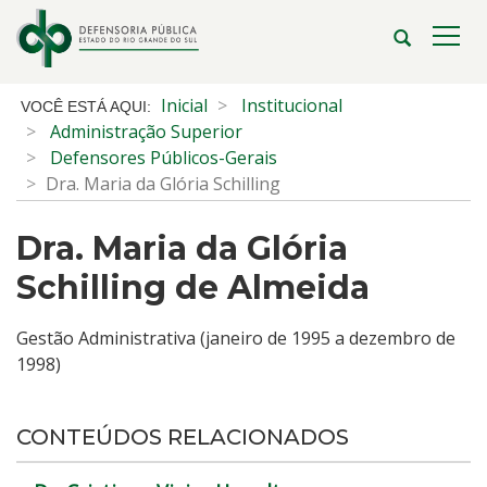
Ir
para
Abrir
Alte
o
a
a
conteúdo
busca
nave
Início
Inicial
Institucional
Ir
do
Administração Superior
para
conteúdo
Defensores Públicos-Gerais
o
Dra. Maria da Glória Schilling
menu
Ir
Dra. Maria da Glória
para
a
Schilling de Almeida
busca
Gestão Administrativa (janeiro de 1995 a dezembro de
1998)
CONTEÚDOS RELACIONADOS