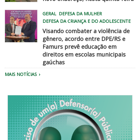
WhatsApp
GERAL
DEFESA DA MULHER
Image
DEFESA DA CRIANÇA E DO ADOLESCENTE
2026
Visando combater a violência de
08
gênero, acordo entre DPE/RS e
06
Famurs prevê educação em
at
famurs
direitos em escolas municipais
2
dpe
gaúchas
45
chegadisso
22
MAIS NOTÍCIAS
PM