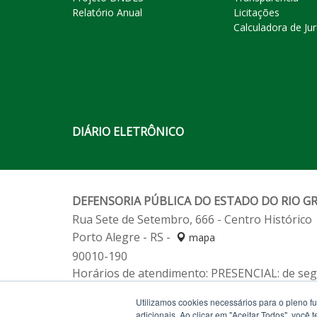
Relatório Anual
Licitações
Calculadora de Ju
DIÁRIO ELETRÔNICO
DEFENSORIA PÚBLICA DO ESTADO DO RIO G
Rua Sete de Setembro, 666 - Centro Histórico
Porto Alegre - RS -
mapa
90010-190
Horários de atendimento: PRESENCIAL: de segu
Fone:
(51) 3211-2233
Utilizamos cookies necessários para o pleno f
Fone:
Alô Defensoria 129 (de segunda a sexta-
adicionais. Ao clicar em "Aceitar Todos", você