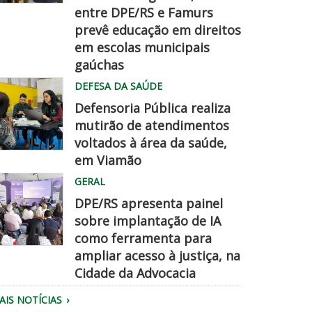
entre DPE/RS e Famurs
amurs
prevê educação em direitos
pe
em escolas municipais
hegadisso
gaúchas
DEFESA DA SAÚDE
Defensoria Pública realiza
mutirão de atendimentos
voltados à área da saúde,
em Viamão
quipe
GERAL
a
DPE/RS apresenta painel
efensoria
sobre implantação de IA
aliza
como ferramenta para
tendimento.
ampliar acesso à justiça, na
úblico
Cidade da Advocacia
eunido
AIS NOTÍCIAS
o