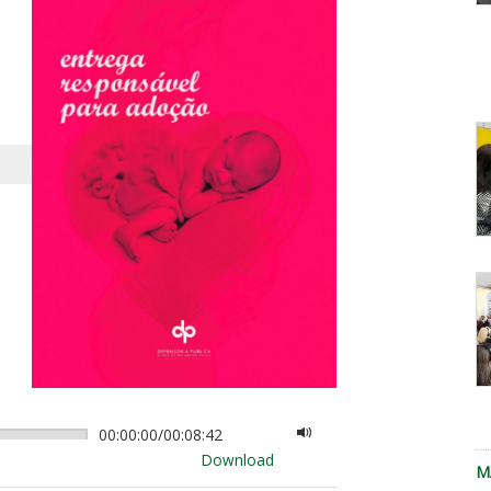
f
d
c
E
d
D
re
a
P
00:00:00
/
00:08:42
r
Download
M
n