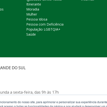
Itinerante
ros
Moradia
Mulher
Pessoa Idosa
Pessoa com Deficiência
População LGBTQIA+
Saúde
RANDE DO SUL
nda a sexta-feira, das 9h às 17h
uncionamento do nosso site, para aprimorar e personalizar sua experiência duran
feira, das 12h às 19h)
 terá acesso a todas as funcionalidades da página e nos ajudará a desenvolver um