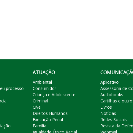
ATUAÇÃO
COMUNICAÇÃ
Ambiental
Aplicativo
eu processo
Consumidor
Assessoria de C
Criança e Adolescente
Audiobooks
ncia
Criminal
Cartilhas e outro
Cível
Livros
Direitos Humanos
Notícias
Execução Penal
Redes Sociais
liação
Família
Revista da Defen
Igualdade Étnico Racial
Webmail