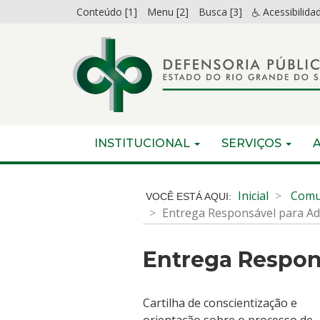
Ir
Conteúdo [1]
Menu [2]
Busca [3]
Acessibilida
para
o
conteúdo
Ir
para
o
menu
Início
INICIAL
INSTITUCIONAL
SERVIÇOS
Ir
do
para
menu
Início
a
do
Inicial
Comu
busca
conteúdo
Entrega Responsável para A
Entrega Respon
Cartilha de conscientização e