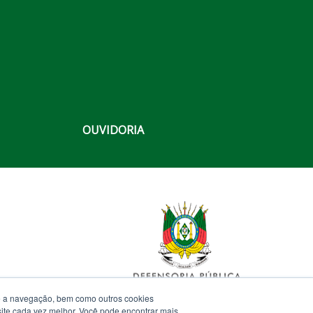
OUVIDORIA
te a navegação, bem como outros cookies
 site cada vez melhor. Você pode encontrar mais