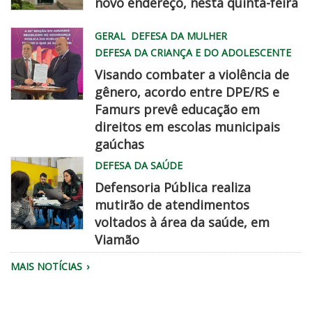
novo endereço, nesta quinta-feira
WhatsApp
GERAL
DEFESA DA MULHER
Image
DEFESA DA CRIANÇA E DO ADOLESCENTE
2026
Visando combater a violência de
08
gênero, acordo entre DPE/RS e
06
Famurs prevê educação em
at
famurs
direitos em escolas municipais
2
dpe
gaúchas
45
chegadisso
DEFESA DA SAÚDE
22
PM
Defensoria Pública realiza
mutirão de atendimentos
voltados à área da saúde, em
Viamão
Equipe
MAIS NOTÍCIAS
da
Defensoria
realiza