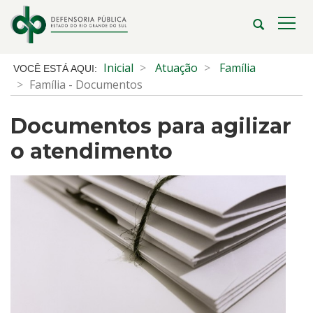
Ir
para
Abrir
Alte
o
a
a
conteúdo
busca
nave
Início
Inicial
Atuação
Família
Ir
do
Família - Documentos
para
conteúdo
o
Documentos para agilizar
menu
Ir
o atendimento
para
a
busca