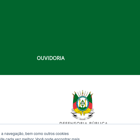
OUVIDORIA
te a navegação, bem como outros cookies
 site cada vez melhor. Você pode encontrar mais