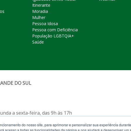
Itinerante
ros
Moradia
Mulher
Pessoa Idosa
Pessoa com Deficiência
População LGBTQIA+
Saúde
RANDE DO SUL
nda a sexta-feira, das 9h às 17h
uncionamento do nosso site, para aprimorar e personalizar sua experiência duran
feira, das 12h às 19h)
 terá acesso a todas as funcionalidades da página e nos ajudará a desenvolver um