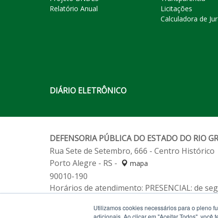
Relatório Anual
Licitações
Calculadora de Ju
DIÁRIO ELETRÔNICO
DEFENSORIA PÚBLICA DO ESTADO DO RIO G
Rua Sete de Setembro, 666 - Centro Histórico
Porto Alegre - RS -
mapa
90010-190
Horários de atendimento: PRESENCIAL: de segu
Fone:
(51) 3211-2233
Utilizamos cookies necessários para o pleno f
Fone:
Alô Defensoria 129 (de segunda a sexta-
adicionais. Ao clicar em "Aceitar Todos", você