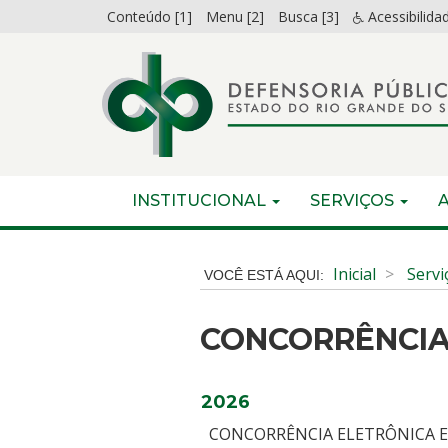
Ir
Conteúdo [1]
Menu [2]
Busca [3]
Acessibilida
para
o
conteúdo
Ir
para
o
menu
Início
INICIAL
INSTITUCIONAL
SERVIÇOS
Ir
do
para
menu
Início
a
do
Inicial
Servi
busca
conteúdo
CONCORRÊNCI
2026
CONCORRÊNCIA ELETRÔNI