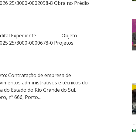
26 25/3000-0002098-8 Obra no Prédio
W
I
2
0
CA Edital Expediente Objeto
0
25 25/3000-0000678-0 Projetos
at
2
f
4
d
2
o: Contratação de empresa de
c
P
imentos administrativos e técnicos do
a do Estado do Rio Grande do Sul,
o, nº 666, Porto...
E
M
d