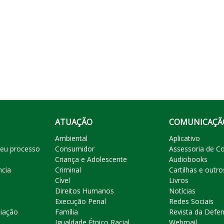
ATUAÇÃO
COMUNICAÇÃ
Ambiental
Aplicativo
eu processo
Consumidor
Assessoria de C
Criança e Adolescente
Audiobooks
ncia
Criminal
Cartilhas e outro
Cível
Livros
Direitos Humanos
Notícias
Execução Penal
Redes Sociais
liação
Família
Revista da Defen
Igualdade Étnico Racial
Webmail