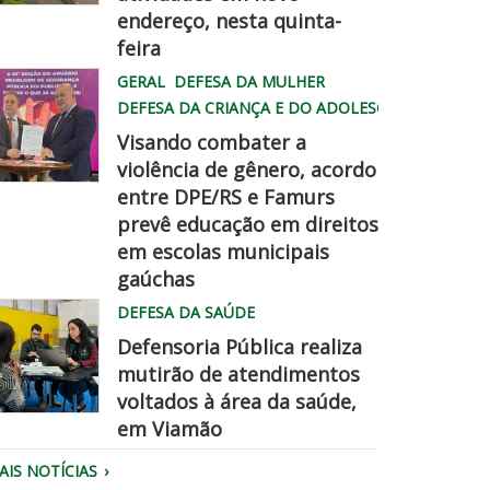
endereço, nesta quinta-
hatsApp
feira
mage
GERAL
DEFESA DA MULHER
026
DEFESA DA CRIANÇA E DO ADOLESCENTE
8
Visando combater a
6
violência de gênero, acordo
entre DPE/RS e Famurs
amurs
prevê educação em direitos
5
pe
em escolas municipais
2
hegadisso
gaúchas
M
DEFESA DA SAÚDE
Defensoria Pública realiza
mutirão de atendimentos
voltados à área da saúde,
em Viamão
quipe
AIS NOTÍCIAS
a