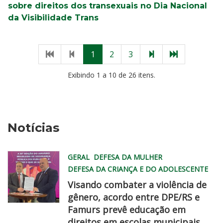
sobre direitos dos transexuais no Dia Nacional
da Visibilidade Trans
Primeira
Página
(página
(página
(página
Próxima
Última
1
2
3
página
anterior
atual)
atual)
atual)
página
página
Exibindo 1 a 10 de 26 itens.
Notícias
GERAL
DEFESA DA MULHER
DEFESA DA CRIANÇA E DO ADOLESCENTE
Visando combater a violência de
gênero, acordo entre DPE/RS e
Famurs prevê educação em
famurs
direitos em escolas municipais