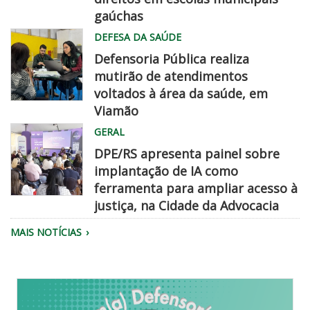
dpe
gaúchas
chegadisso
DEFESA DA SAÚDE
Defensoria Pública realiza
mutirão de atendimentos
voltados à área da saúde, em
Viamão
Equipe
GERAL
da
DPE/RS apresenta painel sobre
Defensoria
implantação de IA como
realiza
ferramenta para ampliar acesso à
atendimento.
justiça, na Cidade da Advocacia
Público
MAIS NOTÍCIAS
reunido
no
evento
Cidade
da