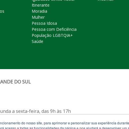
Itinerante
ros
Moradia
Mulher
Pessoa Idosa
Pessoa com Deficiência
População LGBTQIA+
Saúde
RANDE DO SUL
nda a sexta-feira, das 9h às 17h
uncionamento do nosso site, para aprimorar e personalizar sua experiência duran
feira, das 12h às 19h)
 terá acesso a todas as funcionalidades da página e nos ajudará a desenvolver um