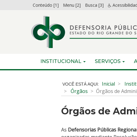
Ir
Conteúdo [1]
Menu [2]
Busca [3]
Acessibilida
para
o
conteúdo
Ir
para
o
menu
Início
INICIAL
INSTITUCIONAL
SERVIÇOS
Ir
do
para
menu
Início
a
do
Inicial
Insti
busca
conteúdo
Órgãos
Órgãos de Admini
Órgãos de Admi
As
Defensorias Públicas Regiona