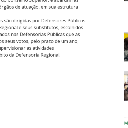
 do Conselho Superior, e abarcam as
órgãos de atuação, em sua estrutura
f
d
s são dirigidas por Defensores Públicos
c
Regional e seus substitutos, escolhidos
ados nas Defensorias Públicas que as
os seus votos, pelo prazo de um ano,
upervisionar as atividades
bito da Defensoria Regional.
E
d
D
re
a
P
r
M
n