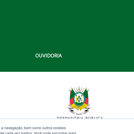
OUVIDORIA
te a navegação, bem como outros cookies
 site cada vez melhor. Você pode encontrar mais