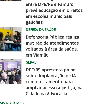
entre DPE/RS e Famurs
amurs
prevê educação em direitos
pe
em escolas municipais
hegadisso
gaúchas
DEFESA DA SAÚDE
Defensoria Pública realiza
mutirão de atendimentos
voltados à área da saúde,
em Viamão
quipe
GERAL
a
DPE/RS apresenta painel
efensoria
sobre implantação de IA
aliza
como ferramenta para
tendimento.
ampliar acesso à justiça, na
úblico
Cidade da Advocacia
eunido
AIS NOTÍCIAS
o