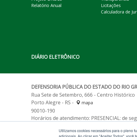
Relatório Anual
Licitações
Calculadora de Ju
DIÁRIO ELETRÔNICO
DEFENSORIA PÚBLICA DO ESTADO DO RIO G
Rua Sete de Setembro, 666 - Centro Histórico
Porto Alegre - RS -
mapa
90010-190
Horários de atendimento: PRESENCIAL: de segu
Fone:
(51) 3211-2233
Utilizamos cookies necessários para o pleno f
Fone:
Alô Defensoria 129 (de segunda a sexta-
adicionais. Ao clicar em "Aceitar Todos", você