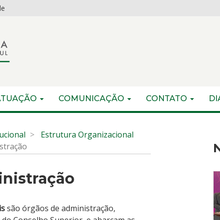
de
ATUAÇÃO
COMUNICAÇÃO
CONTATO
DI
tucional
Estrutura Organizacional
stração
N
nistração
is
são órgãos de administração,