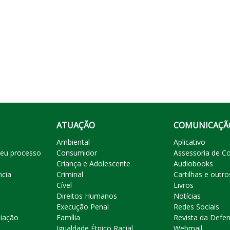
ATUAÇÃO
COMUNICAÇÃ
Ambiental
Aplicativo
eu processo
Consumidor
Assessoria de C
Criança e Adolescente
Audiobooks
ncia
Criminal
Cartilhas e outro
Cível
Livros
Direitos Humanos
Notícias
Execução Penal
Redes Sociais
liação
Família
Revista da Defen
Igualdade Étnico Racial
Webmail