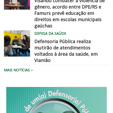
Visando combater a violência de
08
gênero, acordo entre DPE/RS e
06
Famurs prevê educação em
at
famurs
direitos em escolas municipais
2
dpe
gaúchas
45
chegadisso
DEFESA DA SAÚDE
22
PM
Defensoria Pública realiza
mutirão de atendimentos
voltados à área da saúde, em
Viamão
Equipe
MAIS NOTÍCIAS
da
Defensoria
realiza
atendimento.