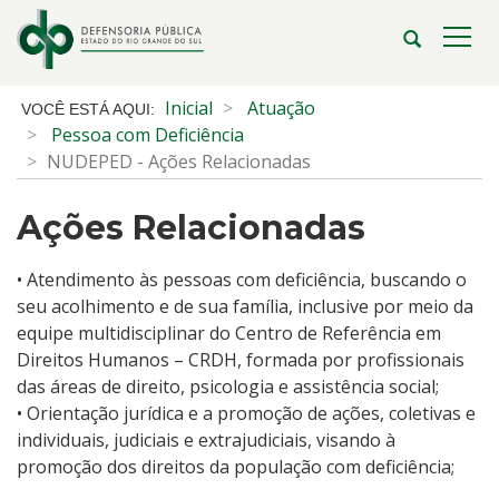
Ir
para
Abrir
Alte
o
a
a
conteúdo
busca
nave
Início
Inicial
Atuação
Ir
do
Pessoa com Deficiência
para
conteúdo
NUDEPED - Ações Relacionadas
o
menu
Ações Relacionadas
Ir
para
a
• Atendimento às pessoas com deficiência, buscando o
busca
seu acolhimento e de sua família, inclusive por meio da
equipe multidisciplinar do Centro de Referência em
Direitos Humanos – CRDH, formada por profissionais
das áreas de direito, psicologia e assistência social;
•
Orientação jurídica e a promoção de ações, coletivas e
individuais, judiciais e extrajudiciais, visando à
promoção dos direitos da população com deficiência;