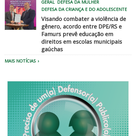
WhatsApp
GERAL
DEFESA DA MULHER
Image
DEFESA DA CRIANÇA E DO ADOLESCENTE
2026
Visando combater a violência de
08
gênero, acordo entre DPE/RS e
06
Famurs prevê educação em
at
famurs
direitos em escolas municipais
2
dpe
gaúchas
45
chegadisso
22
MAIS NOTÍCIAS
PM