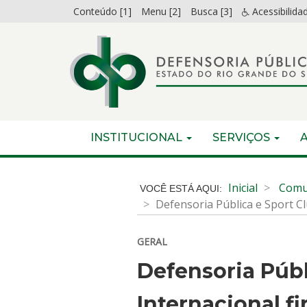
Ir
Conteúdo [1]
Menu [2]
Busca [3]
Acessibilida
para
o
conteúdo
Ir
para
o
menu
Início
INICIAL
INSTITUCIONAL
SERVIÇOS
Ir
do
para
menu
Início
a
do
Inicial
Comu
busca
conteúdo
Defensoria Pública e Sport C
GERAL
Defensoria Públ
Internacional f