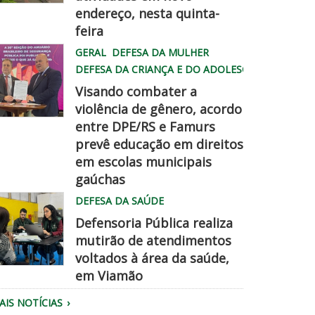
endereço, nesta quinta-
hatsApp
feira
mage
GERAL
DEFESA DA MULHER
026
DEFESA DA CRIANÇA E DO ADOLESCENTE
8
Visando combater a
6
violência de gênero, acordo
entre DPE/RS e Famurs
amurs
prevê educação em direitos
5
pe
em escolas municipais
2
hegadisso
gaúchas
M
DEFESA DA SAÚDE
Defensoria Pública realiza
mutirão de atendimentos
voltados à área da saúde,
em Viamão
quipe
AIS NOTÍCIAS
a