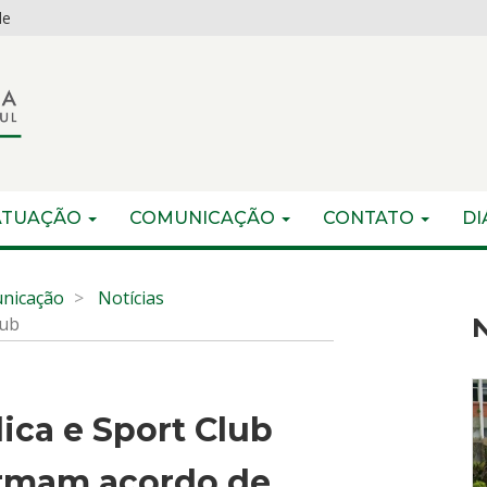
de
ATUAÇÃO
COMUNICAÇÃO
CONTATO
DI
nicação
Notícias
lub
N
ica e Sport Club
irmam acordo de