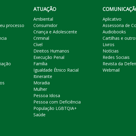
ATUAÇÃO
COMUNICAÇÃ
Ambiental
Aplicativo
eu processo
Consumidor
Assessoria de C
Criança e Adolescente
Audiobooks
ncia
Criminal
Cartilhas e outro
Cível
Livros
Direitos Humanos
Notícias
Execução Penal
Redes Sociais
liação
Família
Revista da Defen
Igualdade Étnico Racial
Webmail
Itinerante
ros
Moradia
Mulher
Pessoa Idosa
Pessoa com Deficiência
População LGBTQIA+
Saúde