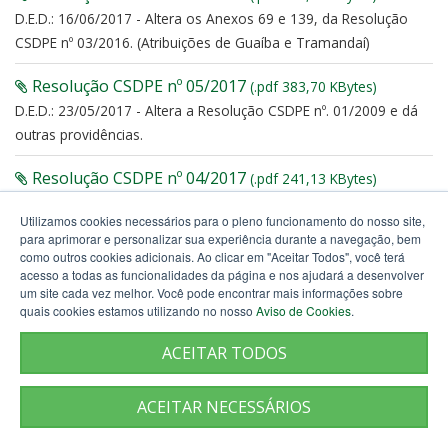
D.E.D.: 16/06/2017 - Altera os Anexos 69 e 139, da Resolução
CSDPE nº 03/2016. (Atribuições de Guaíba e Tramandaí)
Resolução CSDPE nº 05/2017
(.pdf 383,70 KBytes)
D.E.D.: 23/05/2017 - Altera a Resolução CSDPE nº. 01/2009 e dá
outras providências.
Resolução CSDPE nº 04/2017
(.pdf 241,13 KBytes)
D.E.D.: 06/04/2017 - Altera os artigos 1º e 2º da Resolução CSDPE
Utilizamos cookies necessários para o pleno funcionamento do nosso site,
nº. 08/2013. (NUDEFAM)
para aprimorar e personalizar sua experiência durante a navegação, bem
como outros cookies adicionais. Ao clicar em "Aceitar Todos", você terá
Resolução CSDPE nº 03/2017
(.pdf 422,39 KBytes)
acesso a todas as funcionalidades da página e nos ajudará a desenvolver
um site cada vez melhor. Você pode encontrar mais informações sobre
D.E.D.: 06/04/2017 - Cria o Centro de Referência em Mediação e
quais cookies estamos utilizando no nosso
Aviso de Cookies
.
Conciliação da Defensoria Pública (CRMC) e dá outras
providências.
ACEITAR TODOS
Resolução CSDPE nº 02/2017
(.pdf 249,94 KBytes)
ACEITAR NECESSÁRIOS
D.E.D.: 10/02/2017 - Altera o Anexo 33, da Resolução CSDPE nº
03/2016. (Cachoeira do Sul)