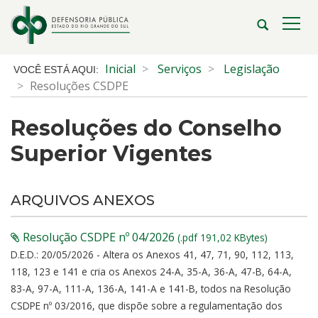
Ir
para
Abrir
Alte
o
a
a
conteúdo
busca
nave
Início
Inicial
Serviços
Legislação
Ir
do
Resoluções CSDPE
para
conteúdo
o
Resoluções do Conselho
menu
Ir
Superior Vigentes
para
a
busca
ARQUIVOS ANEXOS
Resolução CSDPE nº 04/2026
(.pdf 191,02 KBytes)
D.E.D.: 20/05/2026 - Altera os Anexos 41, 47, 71, 90, 112, 113,
118, 123 e 141 e cria os Anexos 24-A, 35-A, 36-A, 47-B, 64-A,
83-A, 97-A, 111-A, 136-A, 141-A e 141-B, todos na Resolução
CSDPE nº 03/2016, que dispõe sobre a regulamentação dos