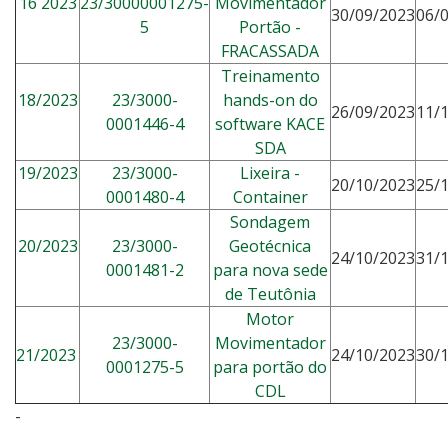
16 2023
23/30000001275-
Movimentador
30/09/2023
06/
5
Portão -
FRACASSADA
Treinamento
18/2023
23/3000-
hands-on do
26/09/2023
11/
0001446-4
software KACE
SDA
19/2023
23/3000-
Lixeira -
20/10/2023
25/
0001480-4
Container
Sondagem
20/2023
23/3000-
Geotécnica
24/10/2023
31/
0001481-2
para nova sede
de Teutônia
Motor
23/3000-
Movimentador
21/2023
24/10/2023
30/
0001275-5
para portão do
CDL
-