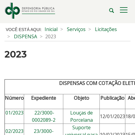
Ir
para
Abrir
Alte
o
a
a
conteúdo
busca
nave
Início
Inicial
Serviços
Licitações
Ir
do
DISPENSA
2023
para
conteúdo
o
2023
menu
Ir
para
a
busca
DISPENSAS COM COTAÇÃO ELET
Número
Expediente
Objeto
Publicação
Ab
01/2023
22/3000-
Louças de
12/01/2023
18/
0002089-2
Porcelana
Suporte
02/2023
23/3000-
universal para
10/02/2023
15/