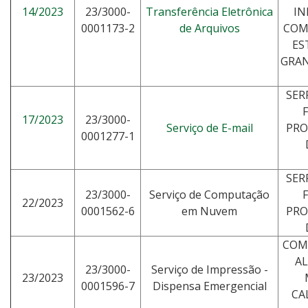
14/2023
23/3000-
Transferência Eletrônica
IN
0001173-2
de Arquivos
COM
ES
GRAN
SER
17/2023
23/3000-
Serviço de E-mail
PR
0001277-1
SER
23/3000-
Serviço de Computação
22/2023
0001562-6
em Nuvem
PR
COM
AL
23/3000-
Serviço de Impressão -
23/2023
0001596-7
Dispensa Emergencial
CA