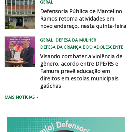
GERAL
0732
Defensoria Pública de Marcelino
Ramos retoma atividades em
novo endereço, nesta quinta-feira
WhatsApp
GERAL
DEFESA DA MULHER
Image
DEFESA DA CRIANÇA E DO ADOLESCENTE
2026
Visando combater a violência de
08
gênero, acordo entre DPE/RS e
06
Famurs prevê educação em
at
famurs
direitos em escolas municipais
2
dpe
gaúchas
45
chegadisso
22
MAIS NOTÍCIAS
PM