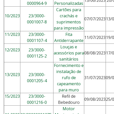
13/06/2023
20/
0000964-9
Personalizadas
Cartões para
10/2023
23/3000-
crachás e
07/07/2023
13/
0001007-8
suprimentos
para impressão
11/2023
23/3000-
Fita
11/07/2023
19/
0001107-4
Antiderrapante
Louças e
12/2023
23/3000-
acessórios para
08/08/2023
17/
0001125-2
sanitários
Fornecimento e
instalação de
13/2023
23/3000-
rufo de
31/07/2023
09/
0001205-4
capeamento
para muro
15/2023
23/3000-
Refil de
09/08/2023
25/
0001216-0
Bebedouro
Motor