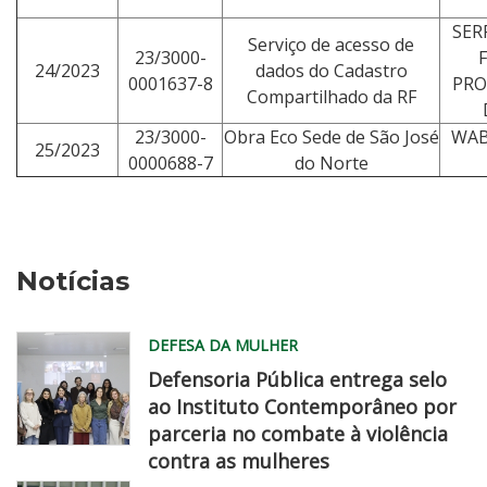
SER
Serviço de acesso de
23/3000-
24/2023
dados do Cadastro
0001637-8
PR
Compartilhado da RF
23/3000-
Obra Eco Sede de São José
WAB
25/2023
0000688-7
do Norte
Notícias
DEFESA DA MULHER
Defensoria Pública entrega selo
ao Instituto Contemporâneo por
parceria no combate à violência
contra as mulheres
MG