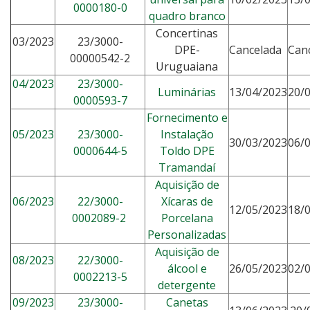
0000180-0
quadro branco
Concertinas
03/2023
23/3000-
DPE-
Cancelada
Can
00000542-2
Uruguaiana
04/2023
23/3000-
Luminárias
13/04/2023
20/
0000593-7
Fornecimento e
05/2023
23/3000-
Instalação
30/03/2023
06/
0000644-5
Toldo DPE
Tramandaí
Aquisição de
06/2023
22/3000-
Xícaras de
12/05/2023
18/
0002089-2
Porcelana
Personalizadas
Aquisição de
08/2023
22/3000-
álcool e
26/05/2023
02/
0002213-5
detergente
09/2023
23/3000-
Canetas