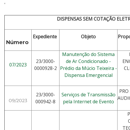
'
DISPENSAS SEM COTAÇÃO ELET
Expediente
Objeto
Propo
Número
Manutenção do Sistema
23/3000-
de Ar Condicionado -
EN
07/2023
0000928-2
Prédio da Múcio Teixeira -
CL
Dispensa Emergencial
PRO
23/3000-
Serviços de Transmissão
AUDI
09/2023
000942-8
pela Internet de Evento
P
TE