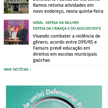
Ramos retoma atividades em
novo endereço, nesta quinta-feira
WhatsApp
GERAL
DEFESA DA MULHER
Image
DEFESA DA CRIANÇA E DO ADOLESCENTE
2026
Visando combater a violência de
08
gênero, acordo entre DPE/RS e
06
Famurs prevê educação em
at
famurs
direitos em escolas municipais
2
dpe
gaúchas
45
chegadisso
22
MAIS NOTÍCIAS
PM