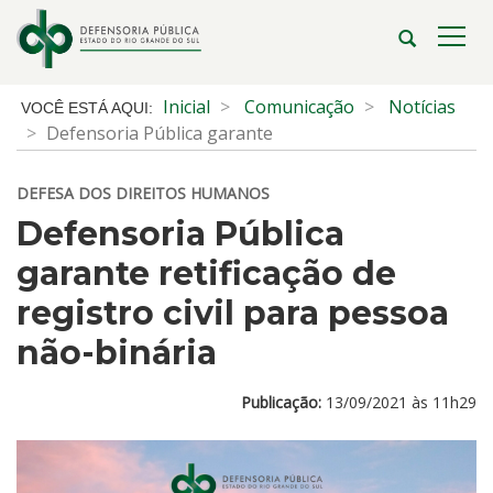
Ir
para
Abrir
Alte
o
a
a
conteúdo
busca
nave
Início
Inicial
Comunicação
Notícias
Ir
do
Defensoria Pública garante
para
conteúdo
o
DEFESA DOS DIREITOS HUMANOS
menu
Ir
Defensoria Pública
para
garante retificação de
a
busca
registro civil para pessoa
não-binária
Publicação:
13/09/2021 às 11h29