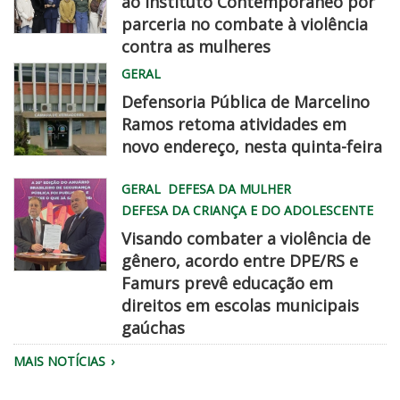
ao Instituto Contemporâneo por
parceria no combate à violência
contra as mulheres
MG
GERAL
0732
Defensoria Pública de Marcelino
Ramos retoma atividades em
novo endereço, nesta quinta-feira
WhatsApp
GERAL
DEFESA DA MULHER
Image
DEFESA DA CRIANÇA E DO ADOLESCENTE
2026
Visando combater a violência de
08
gênero, acordo entre DPE/RS e
06
Famurs prevê educação em
at
famurs
direitos em escolas municipais
2
dpe
gaúchas
45
chegadisso
22
MAIS NOTÍCIAS
PM