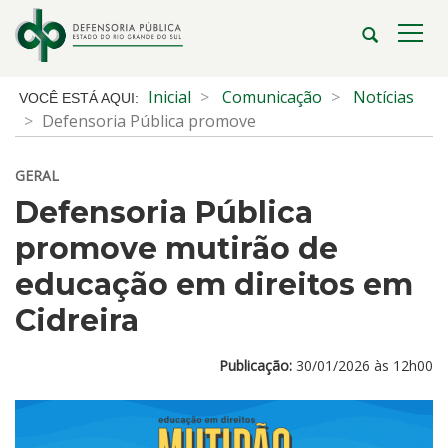
Ir
para
Abrir
Alte
o
a
a
conteúdo
busca
nave
Início
Inicial
Comunicação
Notícias
Ir
do
Defensoria Pública promove
para
conteúdo
o
GERAL
menu
Ir
Defensoria Pública
para
promove mutirão de
a
busca
educação em direitos em
Cidreira
Publicação:
30/01/2026 às 12h00