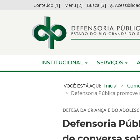
Ir
Conteúdo [1]
Menu [2]
Busca [3]
Acessibilida
para
o
conteúdo
Ir
para
o
menu
Início
INICIAL
INSTITUCIONAL
SERVIÇOS
Ir
do
para
menu
Início
a
do
Inicial
Comu
busca
conteúdo
Defensoria Pública promove 
DEFESA DA CRIANÇA E DO ADOLES
Defensoria Púb
de conversa sob