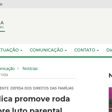
de
ATUAÇÃO
COMUNICAÇÃO
CONTATO
DI
nicação
Notícias
roda
N
CENTE
DEFESA DOS DIREITOS DAS FAMÍLIAS
lica promove roda
re luto parental