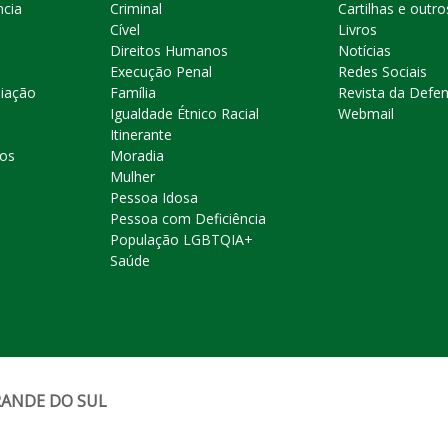
ncia
Criminal
Cartilhas e outro
Cível
Livros
Direitos Humanos
Notícias
Execução Penal
Redes Sociais
liação
Família
Revista da Defen
Igualdade Étnico Racial
Webmail
Itinerante
ros
Moradia
Mulher
Pessoa Idosa
Pessoa com Deficiência
População LGBTQIA+
Saúde
RANDE DO SUL