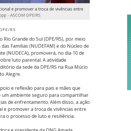
e
onal e promover a troca de vivências entre
C
nopp - ASCOM DPE/RS
d
A
 DPE/RS
o Rio Grande do Sul (DPE/RS), por meio
s das Famílias (NUDEFAM) e do Núcleo de
nte (NUDECA), promoverá, no dia 10 de
bre luto parental. A atividade
uditório da sede da DPE/RS na Rua Múcio
to Alegre.
apoio e reflexão para pais e mães que
o um ambiente seguro para compartilhar
ias de enfrentamento. Além disso, a ação
 e promover a troca de vivências entre
a o processo de luto e resiliência.
dadora e presidente da ONG Amada