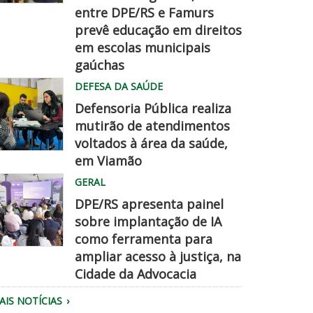
entre DPE/RS e Famurs
amurs
prevê educação em direitos
pe
em escolas municipais
hegadisso
gaúchas
DEFESA DA SAÚDE
Defensoria Pública realiza
mutirão de atendimentos
voltados à área da saúde,
em Viamão
quipe
GERAL
a
DPE/RS apresenta painel
efensoria
sobre implantação de IA
aliza
como ferramenta para
tendimento.
ampliar acesso à justiça, na
úblico
Cidade da Advocacia
eunido
AIS NOTÍCIAS
o