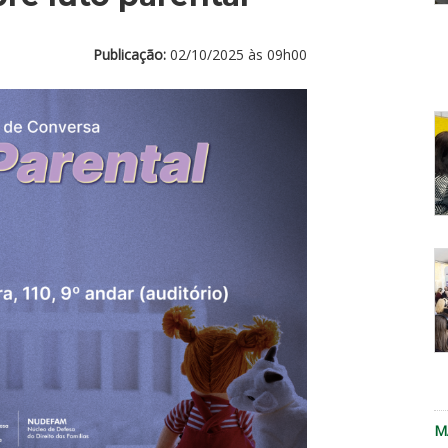
f
Publicação:
02/10/2025 às 09h00
d
c
E
d
D
re
a
P
r
M
n