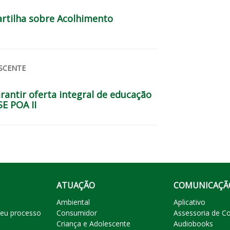
artilha sobre Acolhimento
SCENTE
rantir oferta integral de educação
E POA II
ATUAÇÃO
COMUNICAÇÃ
Ambiental
Aplicativo
eu processo
Consumidor
Assessoria de C
Criança e Adolescente
Audiobooks